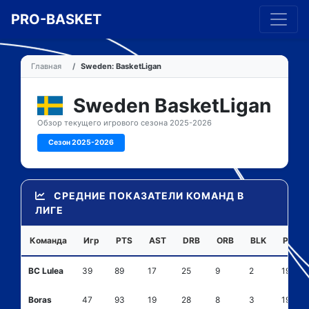
PRO-BASKET
Главная
Sweden: BasketLigan
Sweden BasketLigan
Обзор текущего игрового сезона 2025-2026
Сезон 2025-2026
СРЕДНИЕ ПОКАЗАТЕЛИ КОМАНД В
ЛИГЕ
Команда
Игр
PTS
AST
DRB
ORB
BLK
PF
BC Lulea
39
89
17
25
9
2
19
Boras
47
93
19
28
8
3
19