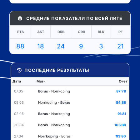
СРЕДНИЕ ПОКАЗАТЕЛИ ПО ВСЕЙ ЛИГЕ
PTS
AST
DRB
ORB
BLK
PF
88
18
24
9
3
21
ПОСЛЕДНИЕ РЕЗУЛЬТАТЫ
Дата
Матч
Счёт
07.05
Boras
-
Norrkoping
87:78
05.05
Norrkoping
-
Boras
84:88
02.05
Boras
-
Norrkoping
91:81
30.04
Boras
-
Norrkoping
106:88
27.04
Norrkoping
-
Boras
93:80