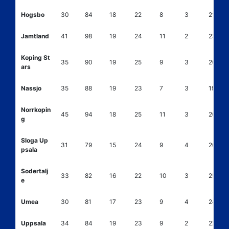
Hogsbo
30
84
18
22
8
3
21
Jamtland
41
98
19
24
11
2
23
Koping St
35
90
19
25
9
3
20
ars
Nassjo
35
88
19
23
7
3
19
Norrkopin
45
94
18
25
11
3
20
g
Sloga Up
31
79
15
24
9
4
20
psala
Sodertalj
33
82
16
22
10
3
25
e
Umea
30
81
17
23
9
4
24
Uppsala
34
84
19
23
9
2
22