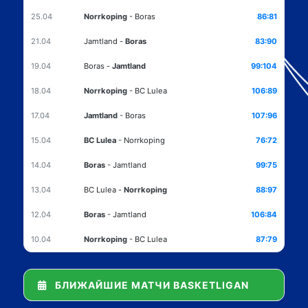
25.04
Norrkoping
-
Boras
86:81
21.04
Jamtland
-
Boras
83:90
19.04
Boras
-
Jamtland
99:104
18.04
Norrkoping
-
BC Lulea
106:89
17.04
Jamtland
-
Boras
107:96
15.04
BC Lulea
-
Norrkoping
76:72
14.04
Boras
-
Jamtland
99:75
13.04
BC Lulea
-
Norrkoping
88:97
12.04
Boras
-
Jamtland
106:84
10.04
Norrkoping
-
BC Lulea
87:79
БЛИЖАЙШИЕ МАТЧИ BASKETLIGAN