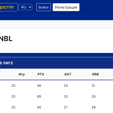
ДОСТУП
Войти
Регистрация
 NBL
В ЛИГЕ
Игр
PTS
AST
DRB
20
96
24
31
20
89
20
26
20
95
21
28