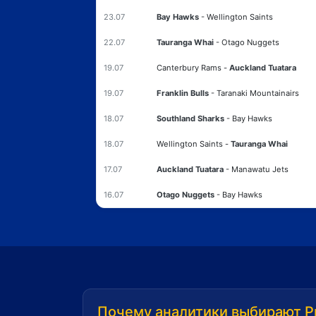
23.07
Bay Hawks
-
Wellington Saints
22.07
Tauranga Whai
-
Otago Nuggets
19.07
Canterbury Rams
-
Auckland Tuatara
19.07
Franklin Bulls
-
Taranaki Mountainairs
18.07
Southland Sharks
-
Bay Hawks
18.07
Wellington Saints
-
Tauranga Whai
17.07
Auckland Tuatara
-
Manawatu Jets
16.07
Otago Nuggets
-
Bay Hawks
Почему аналитики выбирают P