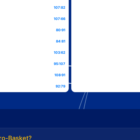
107:82
107:66
80:91
84:81
103:62
95:107
108:91
92:79
ro-Basket?