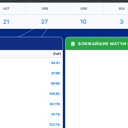
AST
DRB
ORB
BLK
21
27
10
3
БЛИЖАЙШИЕ МАТЧИ 
Счёт
94:81
81:96
89:66
109:85
94:119
91:78
122:76