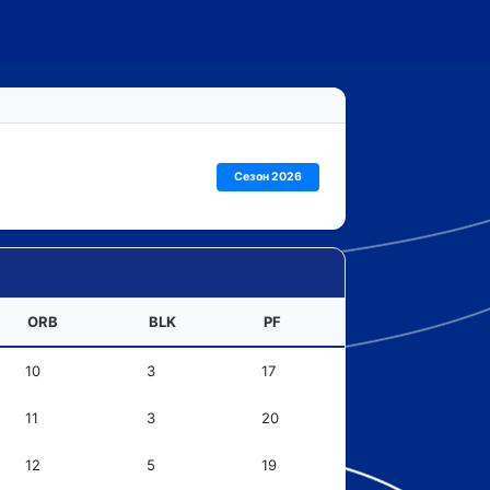
Сезон 2026
ORB
BLK
PF
10
3
17
11
3
20
12
5
19