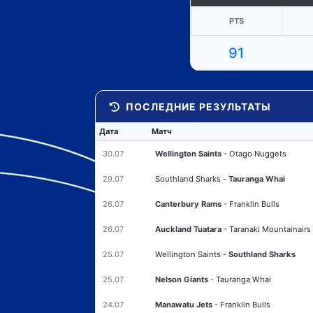
PTS
91
ПОСЛЕДНИЕ РЕЗУЛЬТАТЫ
Дата
Матч
30.07
Wellington Saints
-
Otago Nuggets
29.07
Southland Sharks
-
Tauranga Whai
26.07
Canterbury Rams
-
Franklin Bulls
26.07
Auckland Tuatara
-
Taranaki Mountainairs
25.07
Wellington Saints
-
Southland Sharks
25.07
Nelson Giants
-
Tauranga Whai
24.07
Manawatu Jets
-
Franklin Bulls