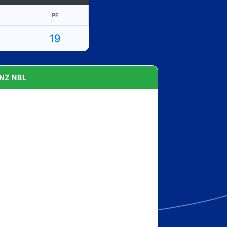
PF
19
NZ NBL