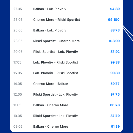
27.05
Balkan
-
Lok. Plovdiv
94:89
25.05
Cherno More
-
Rilski Sportist
94:100
25.05
Balkan
-
Lok. Plovdiv
88:73
23.05
Rilski Sportist
-
Cherno More
108:99
20.05
Rilski Sportist
-
Lok. Plovdiv
87:92
17.05
Lok. Plovdiv
-
Rilski Sportist
99:88
15.05
Lok. Plovdiv
-
Rilski Sportist
99:89
14.05
Cherno More
-
Balkan
59:77
12.05
Rilski Sportist
-
Lok. Plovdiv
97:75
11.05
Balkan
-
Cherno More
80:78
10.05
Rilski Sportist
-
Lok. Plovdiv
87:79
09.05
Balkan
-
Cherno More
91:89