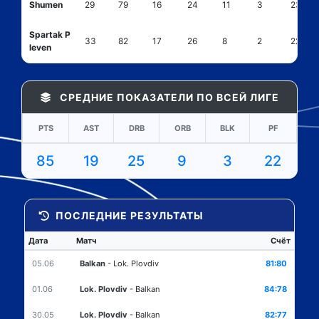
Shumen
29
79
16
24
11
3
23
Spartak P
33
82
17
26
8
2
22
leven
СРЕДНИЕ ПОКАЗАТЕЛИ ПО ВСЕЙ ЛИГЕ
PTS
AST
DRB
ORB
BLK
PF
85
19
25
9
3
22
ПОСЛЕДНИЕ РЕЗУЛЬТАТЫ
Дата
Матч
Счёт
05.06
Balkan
-
Lok. Plovdiv
81:80
01.06
Lok. Plovdiv
-
Balkan
84:78
30.05
Lok. Plovdiv
-
Balkan
82:77