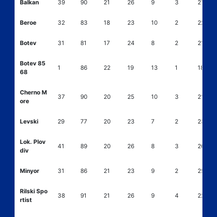
Balkan
39
90
21
26
9
3
21
Beroe
32
83
18
23
10
2
22
Botev
31
81
17
24
8
2
21
Botev 85
1
86
22
19
13
1
18
68
Cherno M
37
90
20
25
10
3
21
ore
Levski
29
77
20
23
7
2
23
Lok. Plov
41
89
20
26
8
3
20
div
Minyor
31
86
21
23
9
2
25
Rilski Spo
38
91
21
26
9
4
22
rtist