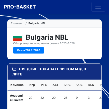
PRO-BASKET
Главная
Bulgaria: NBL
Bulgaria NBL
Обзор текущего игрового сезона 2025-2026
Сезон 2025-2026
СРЕДНИЕ ПОКАЗАТЕЛИ КОМАНД В
ЛИГЕ
Команда
Игр
PTS
AST
DRB
ORB
BLK
PF
Academi
29
82
20
25
9
3
22
c Plovdiv