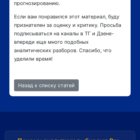
прогнозированию.
Если вам понравился этот материал, буду
признателен за оценку и критику. Просьба
подписываться на каналы в ТГ и Дзене-
впереди еще много подобных
аналитических разборов. Спасибо, что
уделили время!
Назад к списку статей