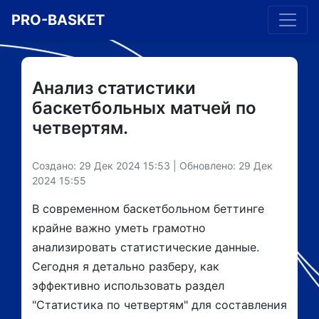
PRO-BASKET
Анализ статистики
баскетбольных матчей по
четвертям.
Создано: 29 Дек 2024 15:53 | Обновлено: 29 Дек
2024 15:55
В современном баскетбольном беттинге
крайне важно уметь грамотно
анализировать статистические данные.
Сегодня я детально разберу, как
эффективно использовать раздел
"Статистика по четвертям" для составления