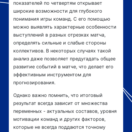
показателей по четвертям открывает
широкие возможности для глубокого
понимания игры команд. С его помощью
можно выявлять характерные особенности
выступлений в разных отрезках матча,
определять сильные и слабые стороны
коллективов. В некоторых случаях такой
анализ даже позволяет предугадать общее
развитие событий в матче, что делает его
эффективным инструментом для
прогнозирования.
Однако важно помнить, что итоговый
результат всегда зависит от множества
переменных - актуальных составов, уровня
мотивации команд и других факторов,
которые не всегда поддаются точному