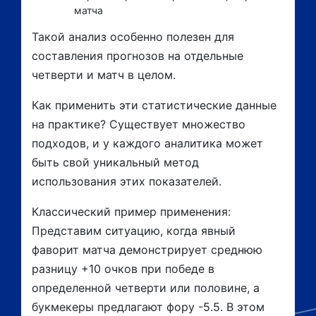
матча
Такой анализ особенно полезен для
составления прогнозов на отдельные
четверти и матч в целом.
Как применить эти статистические данные
на практике? Существует множество
подходов, и у каждого аналитика может
быть свой уникальный метод
использования этих показателей.
Классический пример применения:
Представим ситуацию, когда явный
фаворит матча демонстрирует среднюю
разницу +10 очков при победе в
определенной четверти или половине, а
букмекеры предлагают фору -5.5. В этом