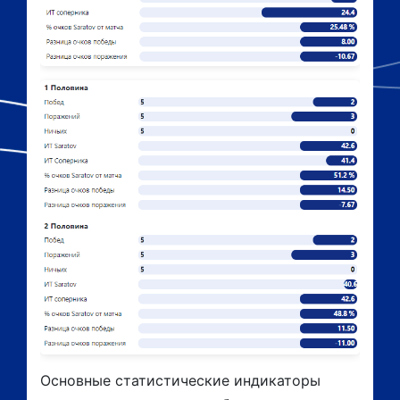
Основные статистические индикаторы