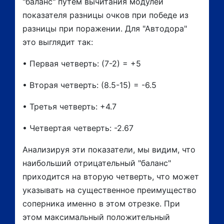
"баланс" путем вычитания модулей
показателя разницы очков при победе из
разницы при поражении. Для "Автодора"
это выглядит так:
• Первая четверть: (7-2) = +5
• Вторая четверть: (8.5-15) = -6.5
• Третья четверть: +4.7
• Четвертая четверть: -2.67
Анализируя эти показатели, мы видим, что
наибольший отрицательный "баланс"
приходится на вторую четверть, что может
указывать на существенное преимущество
соперника именно в этом отрезке. При
этом максимальный положительный