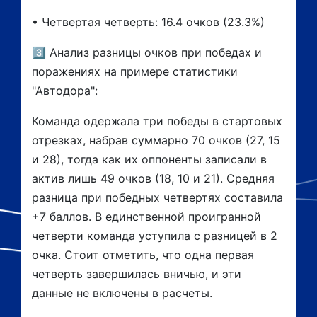
• Четвертая четверть: 16.4 очков (23.3%)
3️⃣ Анализ разницы очков при победах и
поражениях на примере статистики
"Автодора":
Команда одержала три победы в стартовых
отрезках, набрав суммарно 70 очков (27, 15
и 28), тогда как их оппоненты записали в
актив лишь 49 очков (18, 10 и 21). Средняя
разница при победных четвертях составила
+7 баллов. В единственной проигранной
четверти команда уступила с разницей в 2
очка. Стоит отметить, что одна первая
четверть завершилась вничью, и эти
данные не включены в расчеты.